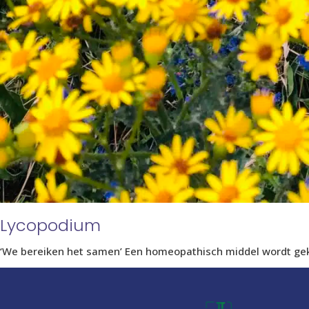
Lycopodium
‘We bereiken het samen’ Een homeopathisch middel wordt gek