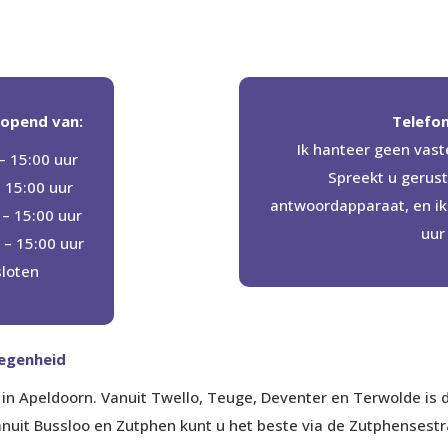
eopend van:
Telefon
Ik hanteer geen vast
 15:00 uur
Spreekt u gerust
 15:00 uur
antwoordapparaat, en ik 
– 15:00 uur
uur
– 15:00 uur
sloten
legenheid
d in Apeldoorn. Vanuit Twello, Teuge, Deventer en Terwolde is d
nuit Bussloo en Zutphen kunt u het beste via de Zutphensestra