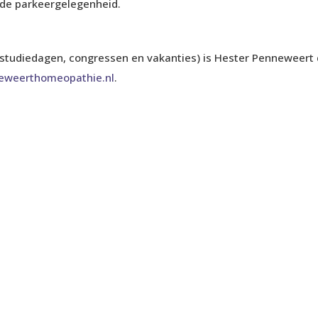
ende parkeergelegenheid.
ens studiedagen, congressen en vakanties) is Hester Pennewee
eweerthomeopathie.nl
.