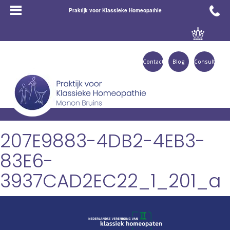
Praktijk voor Klassieke Homeopathie
Contact
Blog
Consult
207E9883-4DB2-4EB3-
83E6-
3937CAD2EC22_1_201_a