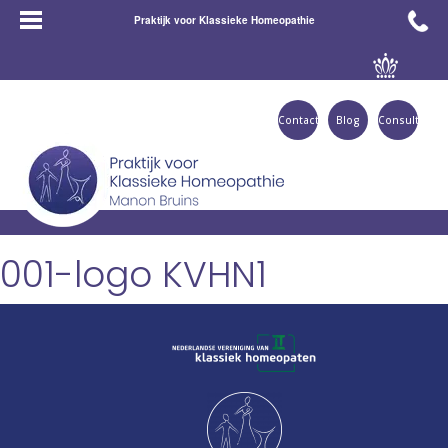
Praktijk voor Klassieke Homeopathie
Contact
Blog
Consult
001-logo KVHN1