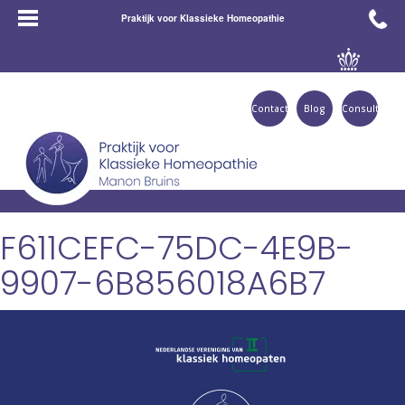
Praktijk voor Klassieke Homeopathie
Contact
Blog
Consult
F611CEFC-75DC-4E9B-
9907-6B856018A6B7