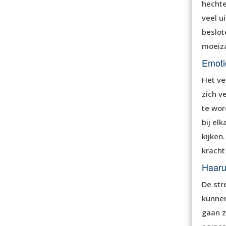
hechte
veel u
beslot
moeiza
Emotio
Het ve
zich v
te wor
bij el
kijken
kracht 
Haaru
De str
kunnen
gaan z