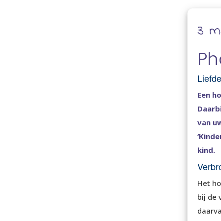
3 m
Ph
Liefde
Een ho
Daarbi
van uw
‘Kind
kind.
Verbro
Het ho
bij de
daarva