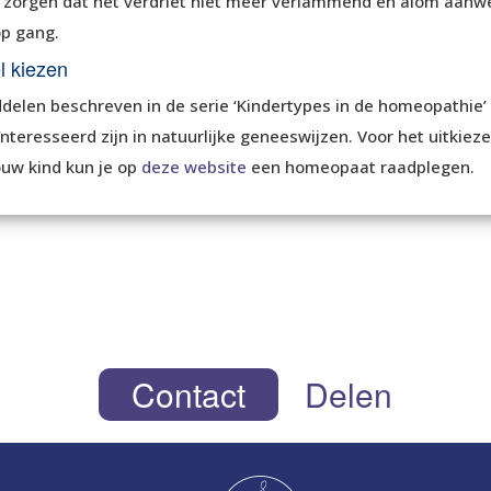
 zorgen dat het verdriet niet meer verlammend en alom aanwez
p gang.
l kiezen
delen beschreven in de serie ‘Kindertypes in de homeopathie’
ïnteresseerd zijn in natuurlijke geneeswijzen. Voor het uitkie
ouw kind kun je op
deze website
een homeopaat raadplegen.
Contact
Delen