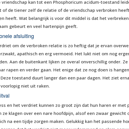
 vriendschap kan tot een Phosphoricum acidum-toestand leide
it of de tiener zelf de relatie of de vriendschap verbroken heeft
en heeft. Wat belangrijk is voor dit middel is dat het verbreken
am gebeurt en veel hartenpijn geeft.
nele afsluiting
rdriet om de verbroken relatie is zo heftig dat je ervan overwel
erzwakt, apathisch en erg vermoeid. Het lukt niet om nog ergen
den. Aan de buitenkant lijken ze overal onverschillig onder. Ze
kaar rapen en verder gaan. Het enige dat ze nog doen is hangen
. Deze toestand duurt langer dan een paar dagen. Het ziet ernaa
voorlopig niet uit raken.
itval
ess en het verdriet kunnen zo groot zijn dat hun haren er met 
 ze klagen over een nare hoofdpijn, alsof een zwaar gewicht 
ich na een tijdje zorgen maken. Gelukkig kan het passende h