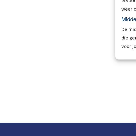
ervoor
weer o
Midde
De mid
die ge
voor j