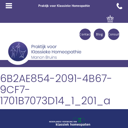
Praktijk voor Klassieke Homeopathie
Contact
Blog
Consult
6B2AE854-2091-4B67-
9CF7-
1701B7073D14_1_201_a