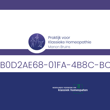
B0D2AE68-01FA-4B8C-BC