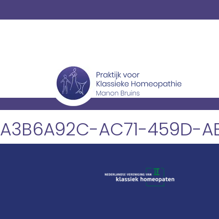
A3B6A92C-AC71-459D-A