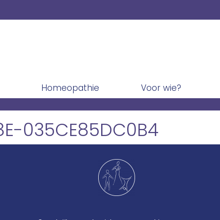
Homeopathie
Voor wie?
38E-035CE85DC0B4