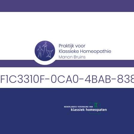
F1C3310F-0CA0-4BAB-8