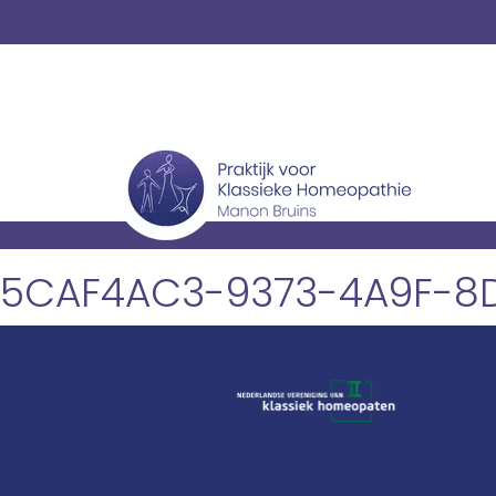
5CAF4AC3-9373-4A9F-8