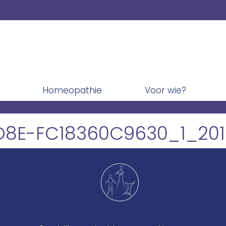
Homeopathie
Voor wie?
D8E-FC18360C9630_1_20