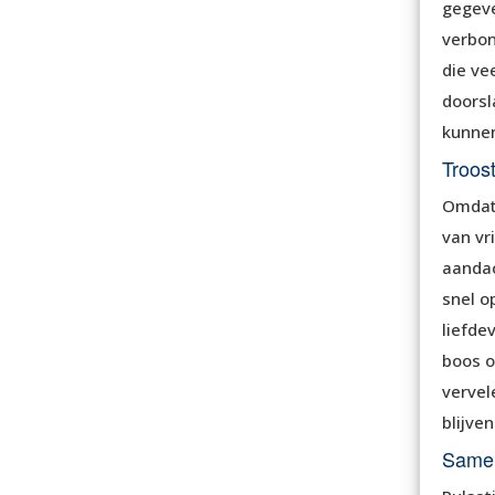
gegeve
verbon
die ve
doorsl
kunnen
Troos
Omdat 
van vr
aandac
snel o
liefde
boos o
vervel
blijven
Same