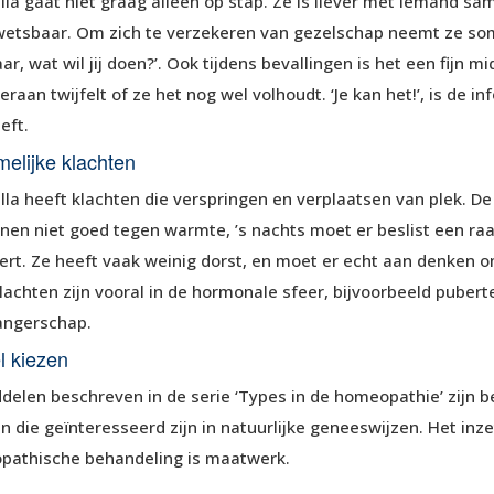
illa gaat niet graag alleen op stap. Ze is liever met iemand sa
wetsbaar. Om zich te verzekeren van gezelschap neemt ze soms 
r, wat wil jij doen?’. Ook tijdens bevallingen is het een fijn m
raan twijfelt of ze het nog wel volhoudt. ‘Je kan het!’, is de in
eft.
melijke klachten
illa heeft klachten die verspringen en verplaatsen van plek. De k
nen niet goed tegen warmte, ’s nachts moet er beslist een raa
ert. Ze heeft vaak weinig dorst, en moet er echt aan denken o
lachten zijn vooral in de hormonale sfeer, bijvoorbeeld pubert
angerschap.
l kiezen
delen beschreven in de serie ‘Types in de homeopathie’ zijn bed
 die geïnteresseerd zijn in natuurlijke geneeswijzen. Het inz
athische behandeling is maatwerk.