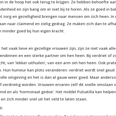
n in de hoop het ook terug te krijgen. Ze hebben behoefte aan
denheid en zijn bang om er niet bij te horen. Als ze goed in bal
el zorg en gezelligheid brengen naar mensen om zich heen. In
aan naar claimend en zielig gedrag. Ze maken zich dan te afha
 minder goed bij hun eigen kracht.
t
het vaak lieve en gezellige vrouwen zijn, zijn ze niet vaak al
iendinnen en een sterke partner om hen heen. Bij verdriet of 
ht, van ‘lekker uithuilen’, van een arm om hen heen. Ook prate
p. Hun humeur kan plots veranderen: verdriet wordt snel geuit
volle omgeving en het is dan al gauw weer goed. Maar anderso
f verdrietig worden. Vrouwen ervaren zelf dit snelle omslaan
end en als ‘hormonaal gedoe’. Het middel Pulsatilla kan helpe
 en zich minder snel uit het veld te laten staan.
n