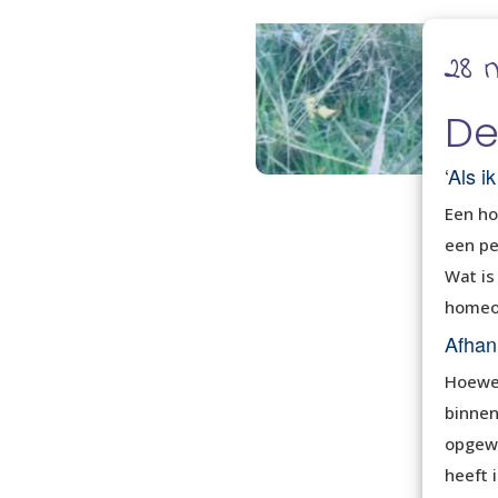
28 
De
‘Als i
Een ho
een pe
Wat is
homeop
Afhank
Hoewel
binnen
opgewa
heeft 