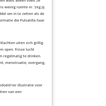
men want alleen voelt ze
weinig ruimte in: ‘zeg jij
iddel om in te zetten als de
formatie die Pulsatilla haar
lachten uiten zich grillig.
m open. Frisse lucht
m regelmatig te drinken.
eit, menstruatie, overgang,
oeld ter illustratie voor
etten van een