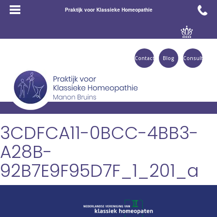
Praktijk voor Klassieke Homeopathie
Contact
Blog
Consult
3CDFCA11-0BCC-4BB3-
A28B-
92B7E9F95D7F_1_201_a