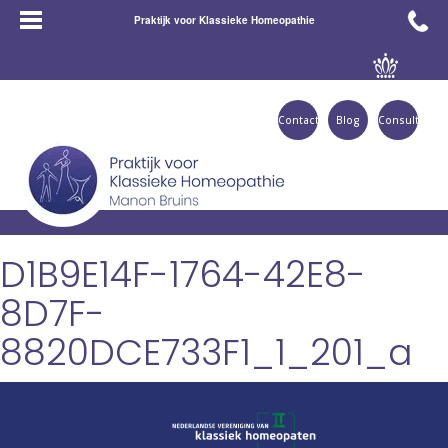
Praktijk voor Klassieke Homeopathie
Contact
Blog
Consult
D1B9E14F-1764-42E8-
8D7F-
8820DCE733F1_1_201_a