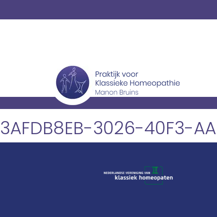
3AFDB8EB-3026-40F3-AA